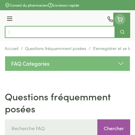
Aller au contenu
Conseil du pharmacien
Livraison rapide
Menu
Cherch
Rechercher
Accueil
/
Questions fréquemment posées
/
S’enregistrer et se log
FAQ Categories
Questions fréquemment
posées
Chercher
Chercher