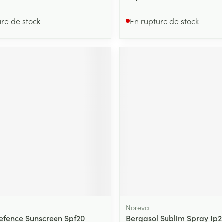
ure de stock
En rupture de stock
Noreva
efence Sunscreen Spf20
Bergasol Sublim Spray Ip2