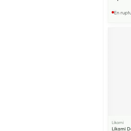
En rupt
Likami
Likami D