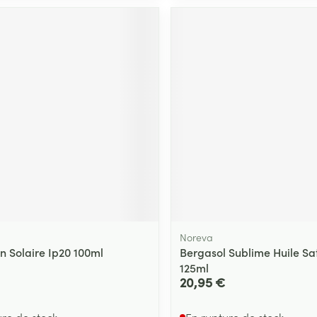
Massage
Afficher plus
Afficher plu
essoires
Masques chirurgique
e
Compléments
Répulsifs an
nutritionnels
entation
 peau irritée
Noreva
n Solaire Ip20 100ml
Bergasol Sublime Huile Sa
125ml
Autobronzants
Rasage
20,95 €
ure de stock
En rupture de stock