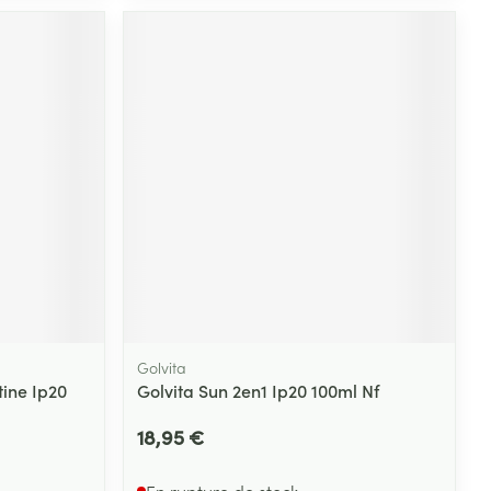
Yeux
s
Afficher plus
ti-insectes
Senteur
Golvita
tine Ip20
Golvita Sun 2en1 Ip20 100ml Nf
CBD
18,95 €
En rupture de stock