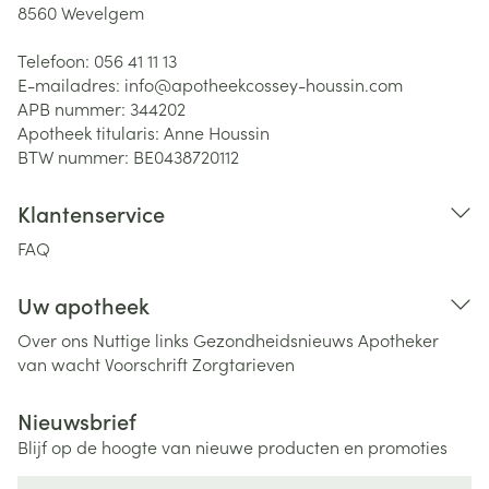
8560
Wevelgem
Telefoon:
056 41 11 13
E-mailadres:
info@
apotheekcossey-houssin.com
APB nummer:
344202
Apotheek titularis:
Anne Houssin
BTW nummer:
BE0438720112
Klantenservice
FAQ
Uw apotheek
Over ons
Nuttige links
Gezondheidsnieuws
Apotheker
van wacht
Voorschrift
Zorgtarieven
Nieuwsbrief
Blijf op de hoogte van nieuwe producten en promoties
E-mail adres