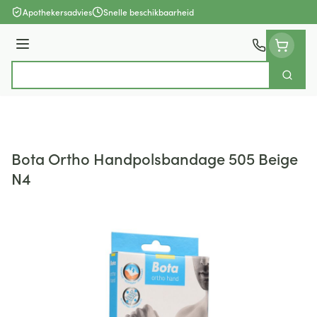
Ga naar de inhoud
Apothekersadvies
Snelle beschikbaarheid
Menu
Zoek
Product, merk, categorie...
Bota Ortho Handpolsbandage 505 Beige
N4