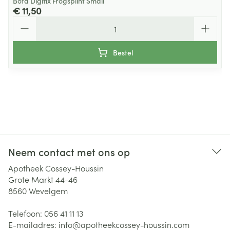
Bota Digifix Frogsplint Small
€ 11,50
Aantal
Bestel
Neem contact met ons op
Apotheek Cossey-Houssin
Grote Markt 44-46
8560
Wevelgem
Telefoon:
056 41 11 13
E-mailadres:
info@
apotheekcossey-houssin.com