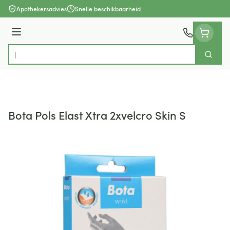
Ga naar de inhoud
Apothekersadvies
Snelle beschikbaarheid
Menu
Zoek
Product, merk, categorie...
Bota Pols Elast Xtra 2xvelcro Skin S