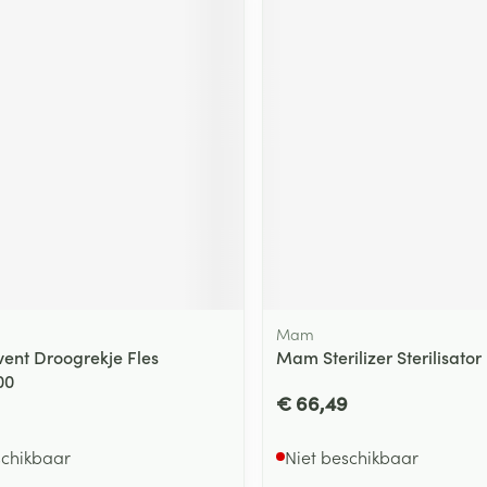
ging
Supplementen
Insectenwe
Mondmaskers
middelen
ssen
 -
id
d
Mam
Zelfbruiner
Scheren
vent Droogrekje Fles
Mam Sterilizer Sterilisator 
00
€ 66,49
schikbaar
Niet beschikbaar