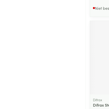
Niet be
Difrax
Difrax S