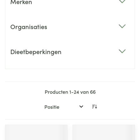
Merken
filter
Organisaties
filter
Dieetbeperkingen
filter
Producten
1
-
24
van
66
Sorteer op: