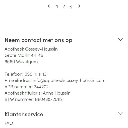
Pagina's
U lees momenteel pagina
Pagina
Pagina
1
2
3
Neem contact met ons op
Apotheek Cossey-Houssin
Grote Markt 44-46
8560
Wevelgem
Telefoon:
056 41 11 13
E-mailadres:
info@
apotheekcossey-houssin.com
APB nummer:
344202
Apotheek titularis:
Anne Houssin
BTW nummer:
BE0438720112
Klantenservice
FAQ