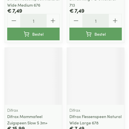
Wide Medium 676
713
€ 7,49
€ 7,49
Aantal
Aantal
Bestel
Bestel
Difrax
Difrax
Difrax Mammafeel
Difrax Flessenspeen Natural
Zuigspeen Slow S 3m+
Wide Large 678
€ 15,99
€ 7,49