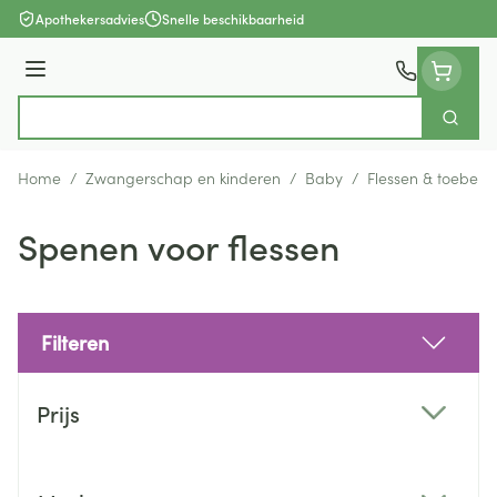
Ga naar de inhoud
Apothekersadvies
Snelle beschikbaarheid
Menu
Zoek
Product, merk, categorie...
Home
/
Zwangerschap en kinderen
/
Baby
/
Flessen & toebeho
Spenen voor flessen
Filteren
Doorgaan naar productlijst
Prijs
filter