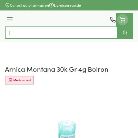
Aller au contenu
Conseil du pharmacien
Livraison rapide
Menu
Cherch
Rechercher
Arnica Montana 30k Gr 4g Boiron
Médicament