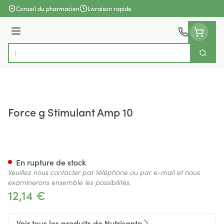
Aller au contenu
Conseil du pharmacien
Livraison rapide
Menu
Cherch
Rechercher
Force g Stimulant Amp 10
Force g Stimulant Amp 10
En rupture de stock
Veuillez nous contacter par téléphone ou par e-mail et nous
examinerons ensemble les possibilités.
12,14 €
Voir tous les produits de Nutrisante