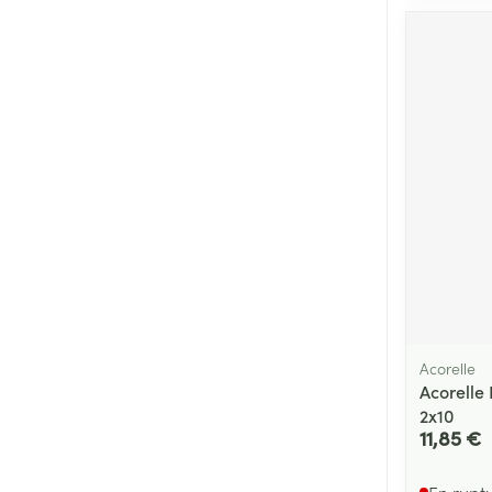
Cheveux
Piluliers et acc
Soins du visag
Taches de pigm
Peau sensible -
Peau mixte
Peau terne
Afficher plus
Acorelle
Acorelle
2x10
Ronflement
11,85 €
En rupt