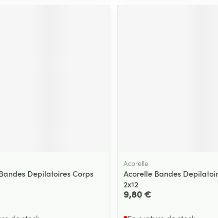
Massage
Afficher plus
Afficher plu
essoires
Masques chirurgique
e
Compléments
Répulsifs an
nutritionnels
entation
 peau irritée
Acorelle
 Bandes Depilatoires Corps
Acorelle Bandes Depilatoi
2x12
Autobronzants
Rasage
9,80 €
ure de stock
En rupture de stock