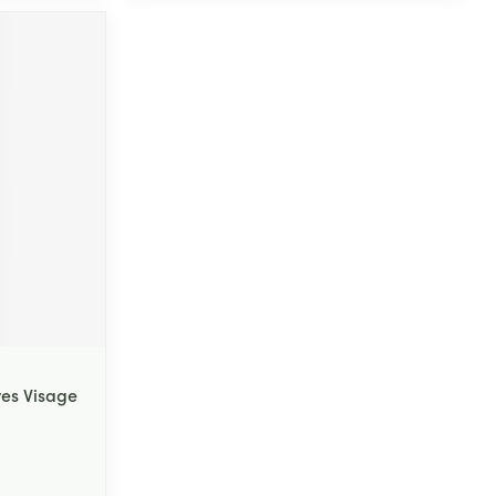
Yeux
s
Afficher plus
ti-insectes
Senteur
res Visage
CBD