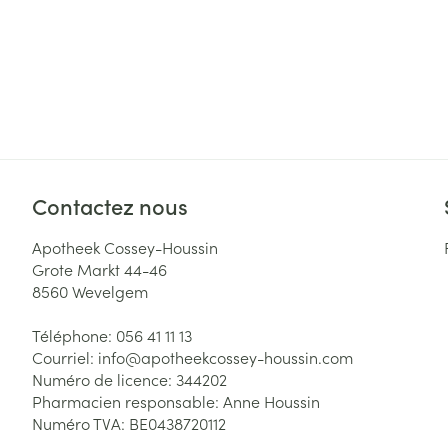
Cheveux
Piluliers et acc
Soins du visag
Taches de pigm
Peau sensible -
Contactez nous
Peau mixte
Apotheek Cossey-Houssin
Peau terne
Grote Markt 44-46
8560
Wevelgem
Afficher plus
Téléphone:
056 41 11 13
Courriel:
info@
apotheekcossey-houssin.com
Numéro de licence:
344202
Ronflement
Pharmacien responsable:
Anne Houssin
Numéro TVA:
BE0438720112