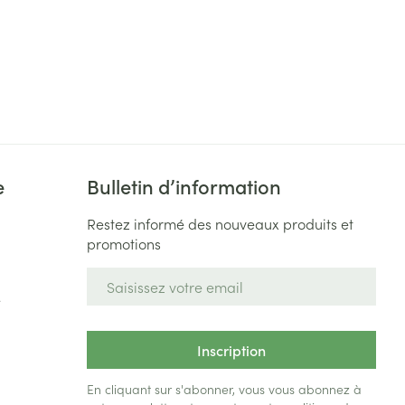
Yeux
s
Afficher plus
ti-insectes
Senteur
e
Bulletin d’information
Restez informé des nouveaux produits et
promotions
Adresse mail
e
CBD
Inscription
En cliquant sur s'abonner, vous vous abonnez à