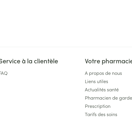
Massage
Afficher plus
Afficher plu
essoires
Masques chirurgique
e
Compléments
Répulsifs an
nutritionnels
entation
 peau irritée
Service à la clientèle
Votre pharmaci
FAQ
A propos de nous
Liens utiles
Actualités santé
Pharmacien de gard
Prescription
Autobronzants
Tarifs des soins
Rasage