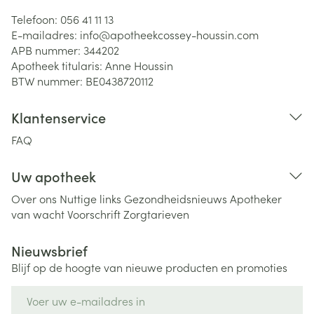
Telefoon:
056 41 11 13
E-mailadres:
info@
apotheekcossey-houssin.com
APB nummer:
344202
Apotheek titularis:
Anne Houssin
BTW nummer:
BE0438720112
Klantenservice
FAQ
Uw apotheek
Over ons
Nuttige links
Gezondheidsnieuws
Apotheker
van wacht
Voorschrift
Zorgtarieven
Nieuwsbrief
Blijf op de hoogte van nieuwe producten en promoties
E-mail adres