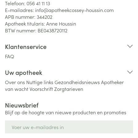
Telefoon:
056 41 11 13
E-mailadres:
info@
apotheekcossey-houssin.com
APB nummer:
344202
Apotheek titularis:
Anne Houssin
BTW nummer:
BE0438720112
Klantenservice
FAQ
Uw apotheek
Over ons
Nuttige links
Gezondheidsnieuws
Apotheker
van wacht
Voorschrift
Zorgtarieven
Nieuwsbrief
Blijf op de hoogte van nieuwe producten en promoties
E-mail adres