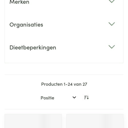
Merken
filter
Organisaties
filter
Dieetbeperkingen
filter
Producten
1
-
24
van
27
Sorteer op: