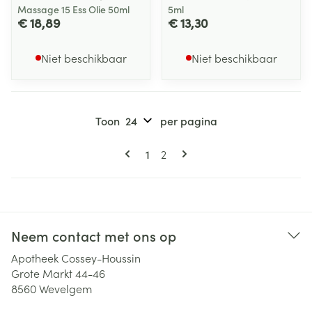
Massage 15 Ess Olie 50ml
5ml
€ 18,89
€ 13,30
Niet beschikbaar
Niet beschikbaar
Toon
per pagina
Pagina's
U lees momenteel pagina
Pagina
1
2
Neem contact met ons op
Apotheek Cossey-Houssin
Grote Markt 44-46
8560
Wevelgem