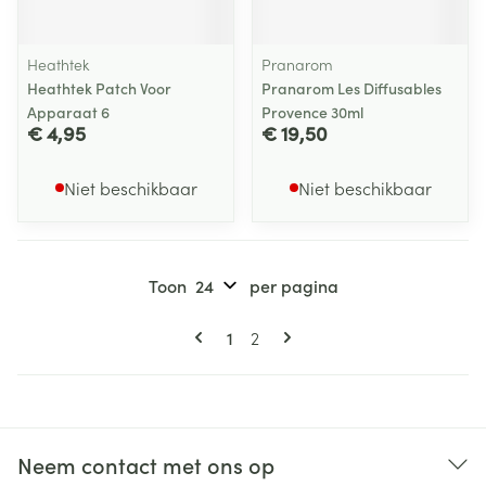
Heathtek
Pranarom
Heathtek Patch Voor
Pranarom Les Diffusables
Apparaat 6
Provence 30ml
€ 4,95
€ 19,50
Niet beschikbaar
Niet beschikbaar
Toon
per pagina
Pagina's
U lees momenteel pagina
Pagina
1
2
Neem contact met ons op