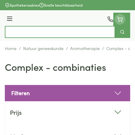
Ga naar de inhoud
Apothekersadvies
Snelle beschikbaarheid
Menu
Zoek
Product, merk, categorie...
Home
/
Natuur geneeskunde
/
Aromatherapie
/
Complex - com
Complex - combinaties
Filteren
Doorgaan naar productlijst
Prijs
filter