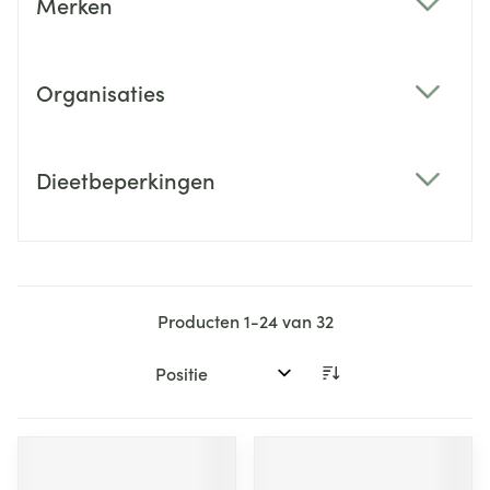
Merken
filter
Organisaties
filter
Dieetbeperkingen
filter
Producten
1
-
24
van
32
Sorteer op: