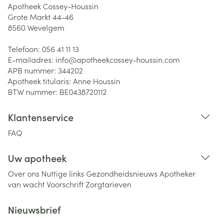
Apotheek Cossey-Houssin
Grote Markt 44-46
8560
Wevelgem
Telefoon:
056 41 11 13
E-mailadres:
info@
apotheekcossey-houssin.com
APB nummer:
344202
Apotheek titularis:
Anne Houssin
BTW nummer:
BE0438720112
Klantenservice
FAQ
Uw apotheek
Over ons
Nuttige links
Gezondheidsnieuws
Apotheker
van wacht
Voorschrift
Zorgtarieven
Nieuwsbrief