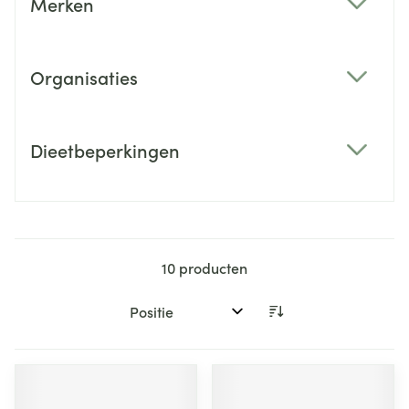
Merken
filter
Organisaties
filter
Dieetbeperkingen
filter
10
producten
Sorteer op: