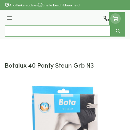
Ga naar de inhoud
Apothekersadvies
Snelle beschikbaarheid
Menu
Zoek
Product, merk, categorie...
Botalux 40 Panty Steun Grb N3