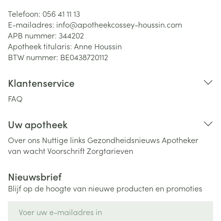
Telefoon:
056 41 11 13
E-mailadres:
info@
apotheekcossey-houssin.com
APB nummer:
344202
Apotheek titularis:
Anne Houssin
BTW nummer:
BE0438720112
Klantenservice
FAQ
Uw apotheek
Over ons
Nuttige links
Gezondheidsnieuws
Apotheker
van wacht
Voorschrift
Zorgtarieven
Nieuwsbrief
Blijf op de hoogte van nieuwe producten en promoties
E-mail adres