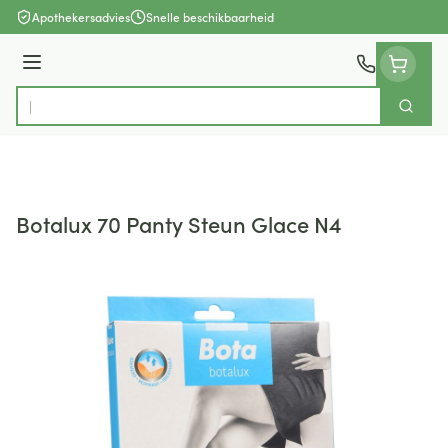
Ga naar de inhoud
Apothekersadvies
Snelle beschikbaarheid
Menu
Zoek
Product, merk, categorie...
Botalux 70 Panty Steun Glace N4