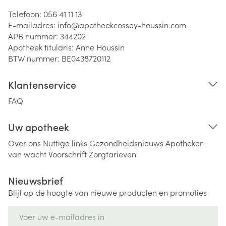
Telefoon:
056 41 11 13
E-mailadres:
info@
apotheekcossey-houssin.com
APB nummer:
344202
Apotheek titularis:
Anne Houssin
BTW nummer:
BE0438720112
Klantenservice
FAQ
Uw apotheek
Over ons
Nuttige links
Gezondheidsnieuws
Apotheker
van wacht
Voorschrift
Zorgtarieven
Nieuwsbrief
Blijf op de hoogte van nieuwe producten en promoties
E-mail adres