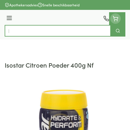
Ga naar de inhoud
Apothekersadvies
Snelle beschikbaarheid
Menu
Zoek
Product, merk, categorie...
Isostar Citroen Poeder 400g Nf