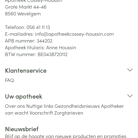
Grote Markt 44-46
8560
Wevelgem
Telefoon:
056 41 11 13
E-mailadres:
info@
apotheekcossey-houssin.com
APB nummer:
344202
Apotheek titularis:
Anne Houssin
BTW nummer:
BE0438720112
Klantenservice
FAQ
Uw apotheek
Over ons
Nuttige links
Gezondheidsnieuws
Apotheker
van wacht
Voorschrift
Zorgtarieven
Nieuwsbrief
Blijf op de hoogte van nieuwe producten en promoties