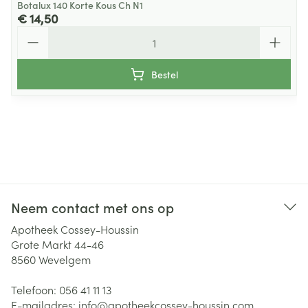
Botalux 140 Korte Kous Ch N1
€ 14,50
Aantal
Bestel
Neem contact met ons op
Apotheek Cossey-Houssin
Grote Markt 44-46
8560
Wevelgem
Telefoon:
056 41 11 13
E-mailadres:
info@
apotheekcossey-houssin.com