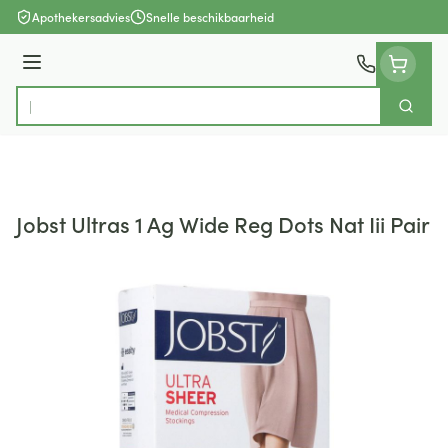
Ga naar de inhoud
Apothekersadvies
Snelle beschikbaarheid
Menu
Zoek
Product, merk, categorie...
Jobst Ultras 1 Ag Wide Reg Dots Nat Iii Pair