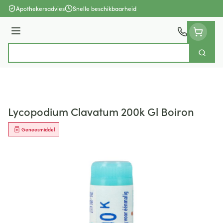
Ga naar de inhoud
Apothekersadvies
Snelle beschikbaarheid
Menu
Zoek
Product, merk, categorie...
Lycopodium Clavatum 200k Gl Boiron
Geneesmiddel