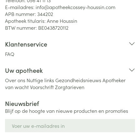
Telefoon:
056 41 11 13
E-mailadres:
info@
apotheekcossey-houssin.com
APB nummer:
344202
Apotheek titularis:
Anne Houssin
BTW nummer:
BE0438720112
Klantenservice
FAQ
Uw apotheek
Over ons
Nuttige links
Gezondheidsnieuws
Apotheker
van wacht
Voorschrift
Zorgtarieven
Nieuwsbrief
Blijf op de hoogte van nieuwe producten en promoties
E-mail adres