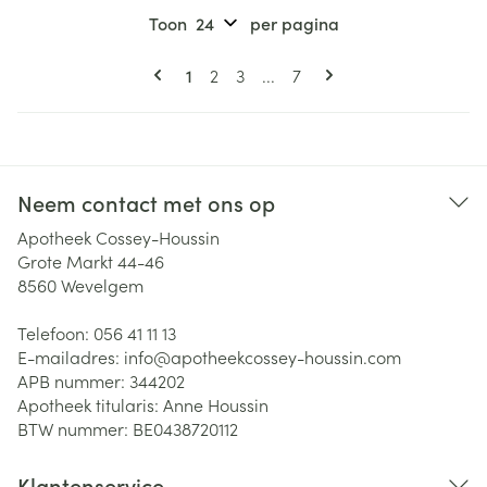
Toon
per pagina
Pagina's
U lees momenteel pagina
Pagina
Pagina
Pagina
1
2
3
...
7
Neem contact met ons op
Apotheek Cossey-Houssin
Grote Markt 44-46
8560
Wevelgem
Telefoon:
056 41 11 13
E-mailadres:
info@
apotheekcossey-houssin.com
APB nummer:
344202
Apotheek titularis:
Anne Houssin
BTW nummer:
BE0438720112
Klantenservice