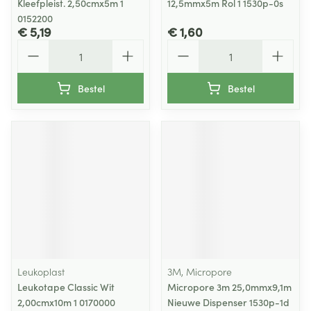
Kleefpleist. 2,50cmx5m 1
12,5mmx5m Rol 1 1530p-0s
0152200
€ 5,19
€ 1,60
Aantal
Aantal
Bestel
Bestel
Leukoplast
3M, Micropore
Leukotape Classic Wit
Micropore 3m 25,0mmx9,1m
2,00cmx10m 1 0170000
Nieuwe Dispenser 1530p-1d