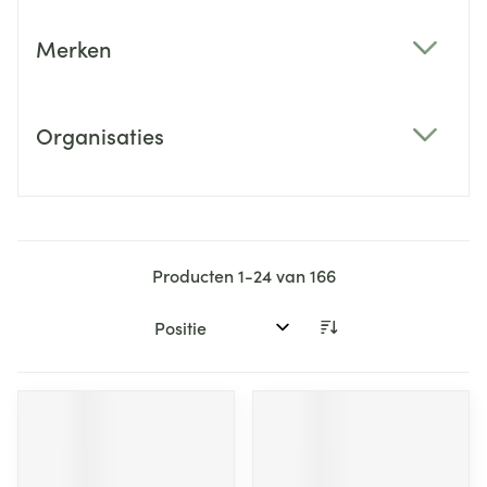
Merken
filter
Organisaties
filter
Producten
1
-
24
van
166
Sorteer op: