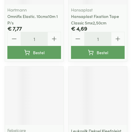
Hartmann
Hansaplast
Omnifix Elastic. 10cmx10m 1
Hansaplast Fixation Tape
P/s
Classic 5mx2,50cm
€ 7,77
€ 4,69
Aantal
Aantal
Bestel
Bestel
Febelcare
Leukosilk Deksel Kleefpleist.