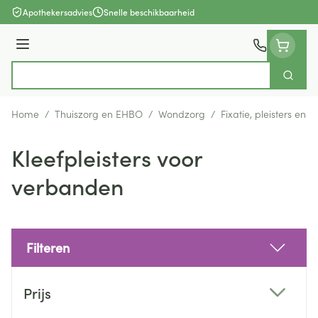
Ga naar de inhoud
Apothekersadvies
Snelle beschikbaarheid
Menu
Zoek
Product, merk, categorie...
Home
/
Thuiszorg en EHBO
/
Wondzorg
/
Fixatie, pleisters en s
Kleefpleisters voor
verbanden
Filteren
Doorgaan naar productlijst
Prijs
filter