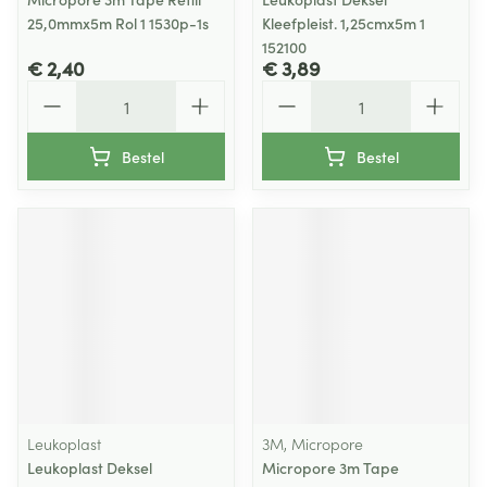
25,0mmx5m Rol 1 1530p-1s
Kleefpleist. 1,25cmx5m 1
152100
€ 2,40
€ 3,89
Aantal
Aantal
Bestel
Bestel
Leukoplast
3M, Micropore
Leukoplast Deksel
Micropore 3m Tape