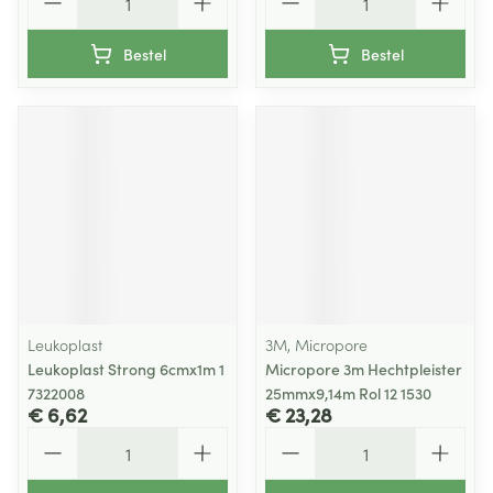
Bestel
Bestel
Leukoplast
3M, Micropore
Leukoplast Strong 6cmx1m 1
Micropore 3m Hechtpleister
7322008
25mmx9,14m Rol 12 1530
€ 6,62
€ 23,28
Aantal
Aantal