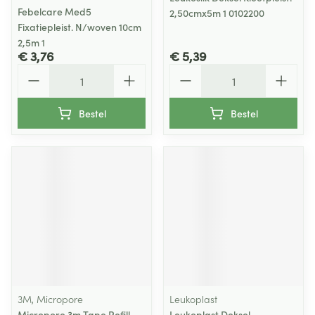
Febelcare Med5
2,50cmx5m 1 0102200
Fixatiepleist. N/woven 10cm
2,5m 1
€ 3,76
€ 5,39
Aantal
Aantal
Bestel
Bestel
3M, Micropore
Leukoplast
Micropore 3m Tape Refill
Leukoplast Deksel