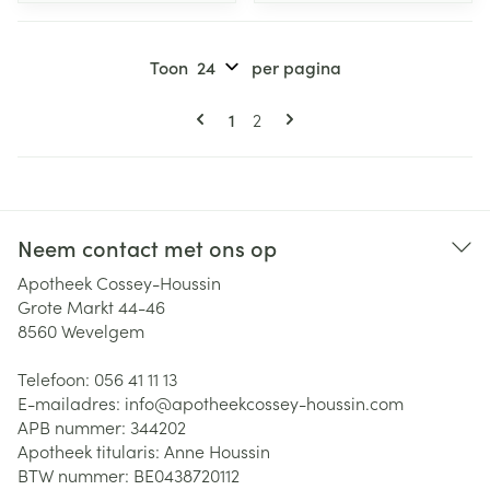
Toon
per pagina
Pagina's
U lees momenteel pagina
Pagina
1
2
Neem contact met ons op
Apotheek Cossey-Houssin
Grote Markt 44-46
8560
Wevelgem
Telefoon:
056 41 11 13
E-mailadres:
info@
apotheekcossey-houssin.com
APB nummer:
344202
Apotheek titularis:
Anne Houssin
BTW nummer:
BE0438720112