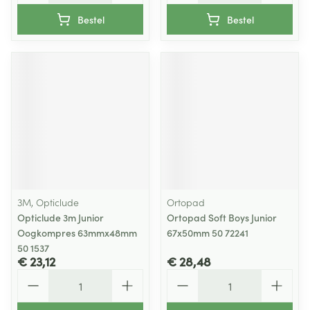
Bestel
Bestel
3M, Opticlude
Ortopad
Opticlude 3m Junior
Ortopad Soft Boys Junior
Oogkompres 63mmx48mm
67x50mm 50 72241
50 1537
€ 23,12
€ 28,48
Aantal
Aantal