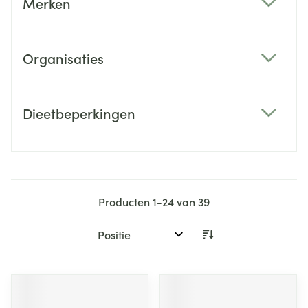
Merken
filter
Organisaties
filter
Dieetbeperkingen
filter
Producten
1
-
24
van
39
Sorteer op: