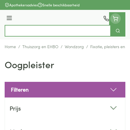
Ga naar de inhoud
Apothekersadvies
Snelle beschikbaarheid
Menu
Zoek
Product, merk, categorie...
Home
/
Thuiszorg en EHBO
/
Wondzorg
/
Fixatie, pleisters en s
Oogpleister
Filteren
Doorgaan naar productlijst
Prijs
filter