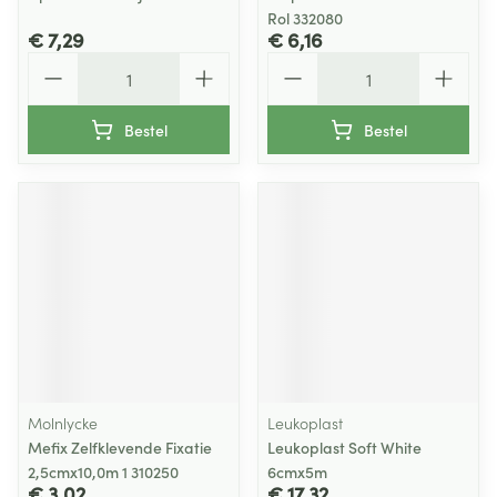
Rol 332080
€ 7,29
€ 6,16
Aantal
Aantal
Bestel
Bestel
Molnlycke
Leukoplast
Mefix Zelfklevende Fixatie
Leukoplast Soft White
2,5cmx10,0m 1 310250
6cmx5m
€ 3,02
€ 17,32