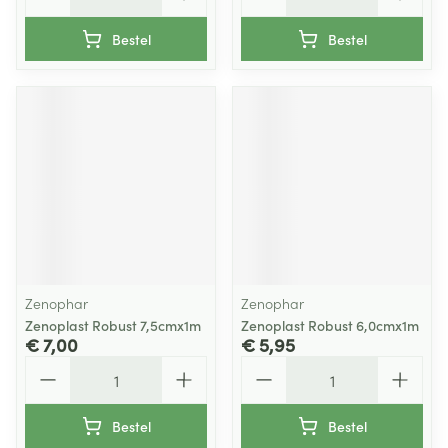
Bestel
Bestel
Zenophar
Zenophar
Zenoplast Robust 7,5cmx1m
Zenoplast Robust 6,0cmx1m
€ 7,00
€ 5,95
Aantal
Aantal
Bestel
Bestel