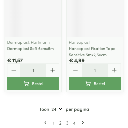
Dermaplast, Hartmann
Hansaplast
Dermaplast Soft 6cmx5m
Hansaplast Fixation Tape
Sensitive 5mx2,50cm
€ 11,57
€ 4,99
Aantal
Aantal
Bestel
Bestel
Toon
per pagina
Pagina's
U lees momenteel pagina
Pagina
Pagina
Pagina
1
2
3
4