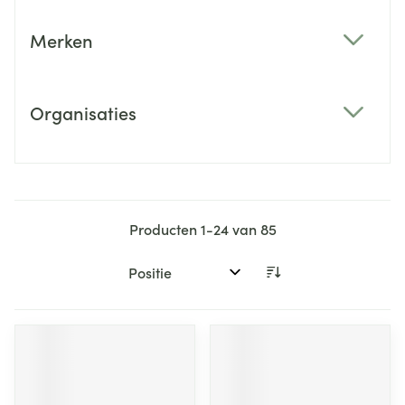
Merken
filter
Organisaties
filter
Producten
1
-
24
van
85
Sorteer op: