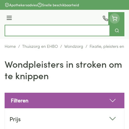
Ga naar de inhoud
Apothekersadvies
Snelle beschikbaarheid
Menu
Zoek
Product, merk, categorie...
Home
/
Thuiszorg en EHBO
/
Wondzorg
/
Fixatie, pleisters en s
Wondpleisters in stroken om
te knippen
Filteren
Doorgaan naar productlijst
Prijs
filter