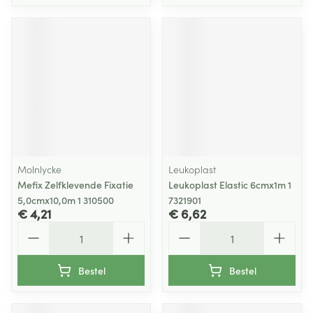
Molnlycke
Leukoplast
Mefix Zelfklevende Fixatie
Leukoplast Elastic 6cmx1m 1
5,0cmx10,0m 1 310500
7321901
€ 4,21
€ 6,62
Aantal
Aantal
Bestel
Bestel