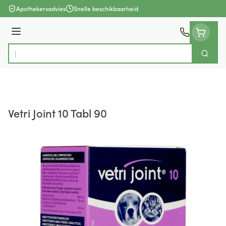
Ga naar de inhoud
Apothekersadvies
Snelle beschikbaarheid
Menu
Zoek
Product, merk, categorie...
Vetri Joint 10 Tabl 90