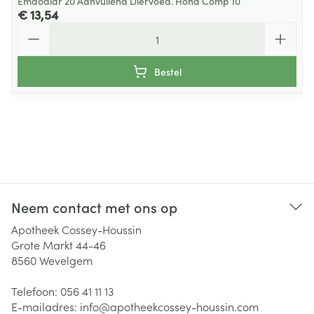
Emdodiar 20 Aanvullend Diervoed. Hond Comp 10
€ 13,54
Aantal
Bestel
Neem contact met ons op
Apotheek Cossey-Houssin
Grote Markt 44-46
8560
Wevelgem
Telefoon:
056 41 11 13
E-mailadres:
info@
apotheekcossey-houssin.com