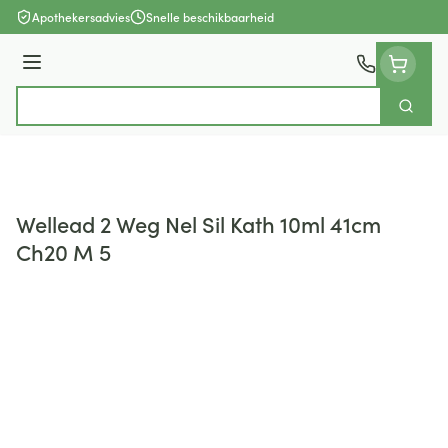
Ga naar de inhoud
Apothekersadvies
Snelle beschikbaarheid
Menu
Zoek
Product, merk, categorie...
Wellead 2 Weg Nel Sil Kath 10ml 41cm
Ch20 M 5