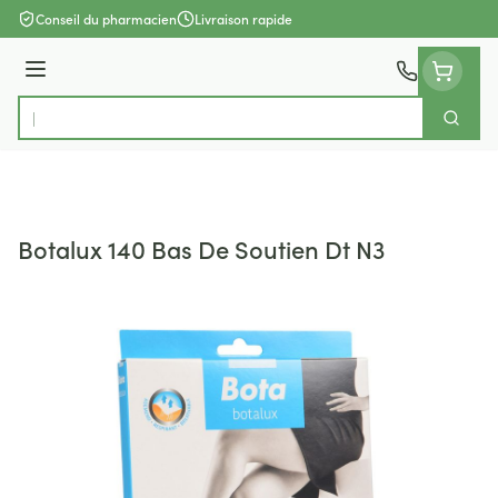
Aller au contenu
Conseil du pharmacien
Livraison rapide
Menu
Cherch
Rechercher
Botalux 140 Bas De Soutien Dt N3