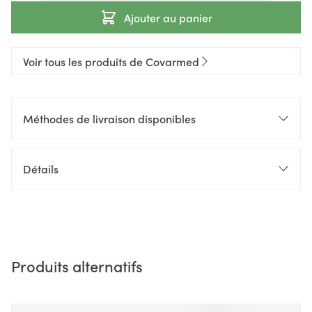
Ajouter au panier
Voir tous les produits de Covarmed
Méthodes de livraison disponibles
Détails
Produits alternatifs
Il est possible de naviguer entre les éléments du carrousel 
Appuyer sur pour sauter le carrousel
Appuyez sur cette touche pour accéder à la navigation en 