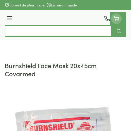
Aller au contenu
Conseil du pharmacien
Livraison rapide
Menu
Cherch
Rechercher
Burnshield Face Mask 20x45cm
Covarmed