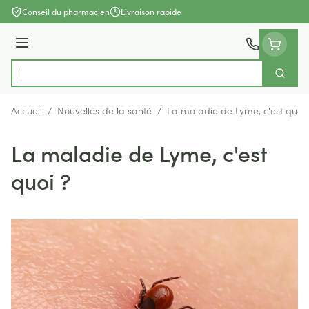
Aller au contenu
Conseil du pharmacien
Livraison rapide
Menu
Cherch
Rechercher
Accueil
/
Nouvelles de la santé
/
La maladie de Lyme, c'est quoi 
La maladie de Lyme, c'est
quoi ?