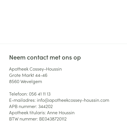
Neem contact met ons op
Apotheek Cossey-Houssin
Grote Markt 44-46
8560
Wevelgem
Telefoon:
056 41 11 13
E-mailadres:
info@
apotheekcossey-houssin.com
APB nummer:
344202
Apotheek titularis:
Anne Houssin
BTW nummer:
BE0438720112