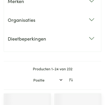
Merken
filter
Organisaties
filter
Dieetbeperkingen
filter
Producten
1
-
24
van
232
Sorteer op: