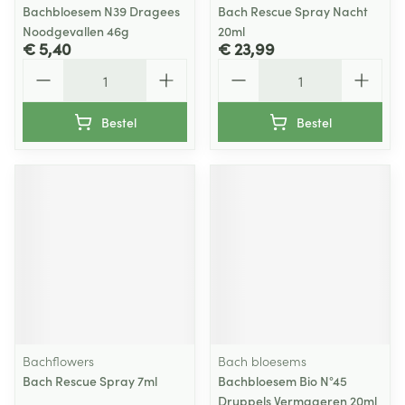
Bachbloesem N39 Dragees
Bach Rescue Spray Nacht
Noodgevallen 46g
20ml
€ 5,40
€ 23,99
Aantal
Aantal
Bestel
Bestel
Bachflowers
Bach bloesems
Bach Rescue Spray 7ml
Bachbloesem Bio N°45
Druppels Vermageren 20ml