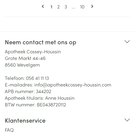
Pagina's
U lees momenteel pagina
Pagina
Pagina
Pagina
1
2
3
...
10
Neem contact met ons op
Apotheek Cossey-Houssin
Grote Markt 44-46
8560
Wevelgem
Telefoon:
056 41 11 13
E-mailadres:
info@
apotheekcossey-houssin.com
APB nummer:
344202
Apotheek titularis:
Anne Houssin
BTW nummer:
BE0438720112
Klantenservice
FAQ