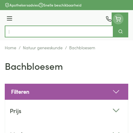
Ga naar de inhoud
Apothekersadvies
Snelle beschikbaarheid
Menu
Zoek
Product, merk, categorie...
Home
/
Natuur geneeskunde
/
Bachbloesem
Bachbloesem
Filteren
Doorgaan naar productlijst
Prijs
filter