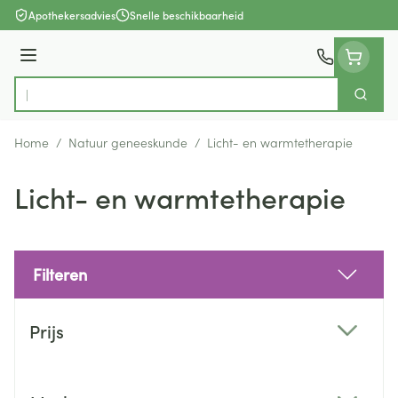
Ga naar de inhoud
Apothekersadvies
Snelle beschikbaarheid
Menu
Zoek
Product, merk, categorie...
Home
/
Natuur geneeskunde
/
Licht- en warmtetherapie
Licht- en warmtetherapie
Filteren
Doorgaan naar productlijst
Prijs
filter