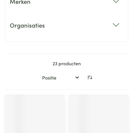
Merken
filter
Organisaties
filter
23
producten
Sorteer op: