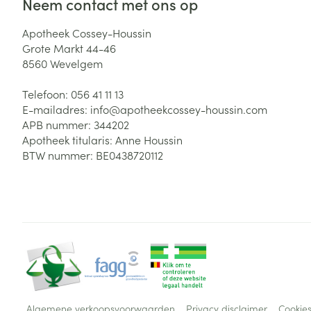
Neem contact met ons op
Apotheek Cossey-Houssin
Grote Markt 44-46
8560
Wevelgem
Telefoon:
056 41 11 13
E-mailadres:
info@
apotheekcossey-houssin.com
APB nummer:
344202
Apotheek titularis:
Anne Houssin
BTW nummer:
BE0438720112
Algemene verkoopsvoorwaarden
Privacy disclaimer
Cookie