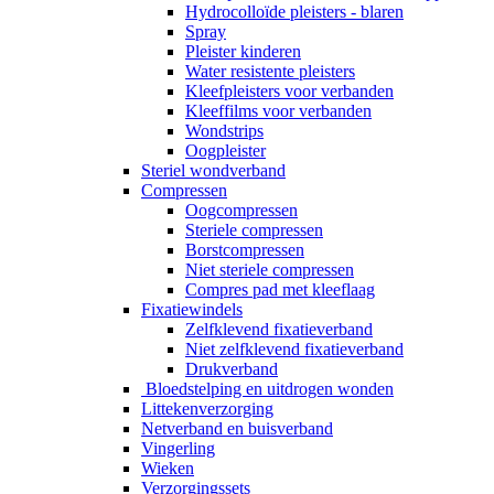
Hydrocolloïde pleisters - blaren
Spray
Pleister kinderen
Water resistente pleisters
Kleefpleisters voor verbanden
Kleeffilms voor verbanden
Wondstrips
Oogpleister
Steriel wondverband
Compressen
Oogcompressen
Steriele compressen
Borstcompressen
Niet steriele compressen
Compres pad met kleeflaag
Fixatiewindels
Zelfklevend fixatieverband
Niet zelfklevend fixatieverband
Drukverband
Bloedstelping en uitdrogen wonden
Littekenverzorging
Netverband en buisverband
Vingerling
Wieken
Verzorgingssets