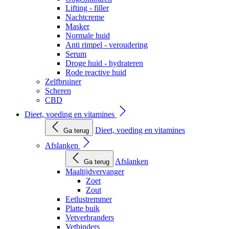
Lifting - filler
Nachtcreme
Masker
Normale huid
Anti rimpel - veroudering
Serum
Droge huid - hydrateren
Rode reactive huid
Zelfbruiner
Scheren
CBD
Dieet, voeding en vitamines
Dieet, voeding en vitamines
Ga terug
Afslanken
Afslanken
Ga terug
Maaltijdvervanger
Zoet
Zout
Eetlustremmer
Platte buik
Vetverbranders
Vetbinders