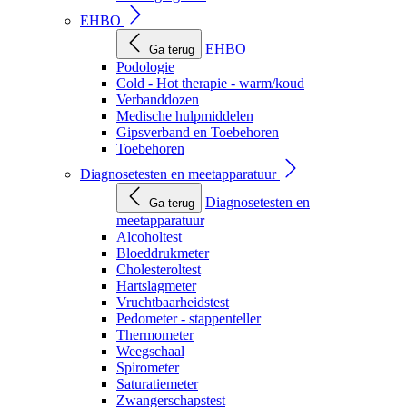
EHBO
EHBO
Ga terug
Podologie
Cold - Hot therapie - warm/koud
Verbanddozen
Medische hulpmiddelen
Gipsverband en Toebehoren
Toebehoren
Diagnosetesten en meetapparatuur
Diagnosetesten en
Ga terug
meetapparatuur
Alcoholtest
Bloeddrukmeter
Cholesteroltest
Hartslagmeter
Vruchtbaarheidstest
Pedometer - stappenteller
Thermometer
Weegschaal
Spirometer
Saturatiemeter
Zwangerschapstest