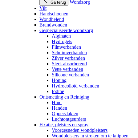
Wondzorg
Ga terug
Vilt
Handschoenen
Wondhelend
Brandwonden
Gespecialiseerde wondzorg
Alginaten
Hydrogels
Filmverbanden
Schuimverbanden
Zilver verbanden
Sterk absorberend
Vette verbanden
Silicone verbanden
Honing
Hydrocolloïd verbanden
Iodine
Ontsmetting en Reiniging
Huid
Handen
Oppervlakten
Luchtontgeurders
Fixatie, pleisters en spray
Voorgesneden wondpleisters
Wondpleisters in stroken om te knippen