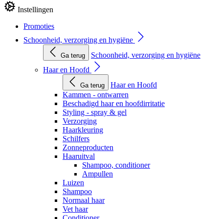
Instellingen
Promoties
Schoonheid, verzorging en hygiëne
Schoonheid, verzorging en hygiëne
Ga terug
Haar en Hoofd
Haar en Hoofd
Ga terug
Kammen - ontwarren
Beschadigd haar en hoofdirritatie
Styling - spray & gel
Verzorging
Haarkleuring
Schilfers
Zonneproducten
Haaruitval
Shampoo, conditioner
Ampullen
Luizen
Shampoo
Normaal haar
Vet haar
Conditioner