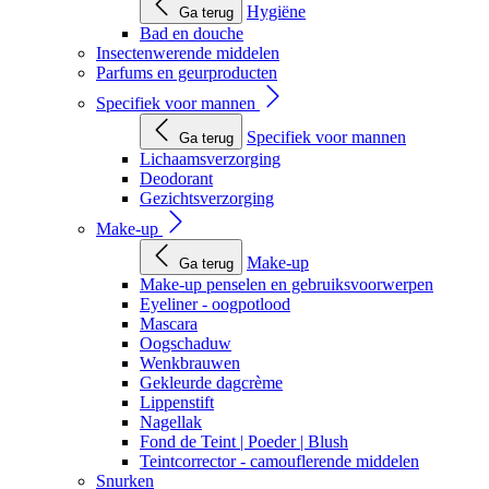
Hygiëne
Ga terug
Bad en douche
Insectenwerende middelen
Parfums en geurproducten
Specifiek voor mannen
Specifiek voor mannen
Ga terug
Lichaamsverzorging
Deodorant
Gezichtsverzorging
Make-up
Make-up
Ga terug
Make-up penselen en gebruiksvoorwerpen
Eyeliner - oogpotlood
Mascara
Oogschaduw
Wenkbrauwen
Gekleurde dagcrème
Lippenstift
Nagellak
Fond de Teint | Poeder | Blush
Teintcorrector - camouflerende middelen
Snurken