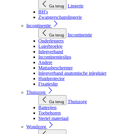
Lingerie
Ga terug
BH's
Zwangerschapslingerie
Incontinentie
Incontinentie
Ga terug
Onderleggers
Luierbroekje
Inlegverband
Incontinentieslips
Andere
Matrasbeschermer
Inlegverband anatomische inlegluier
Huidprotector
Fixatieslip
Thuiszorg
Thuiszorg
Ga terug
Batterijen
Toebehoren
Steriel materiaal
Wondzorg