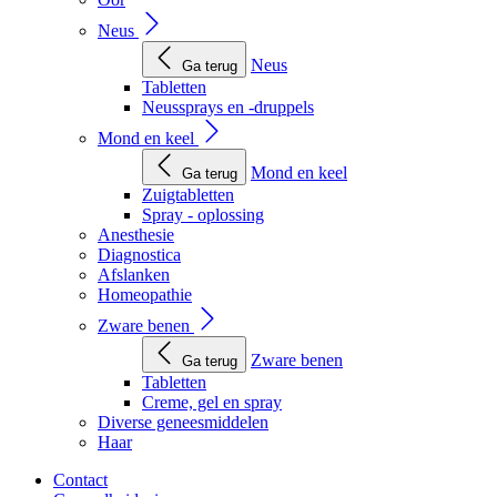
Neus
Neus
Ga terug
Tabletten
Neussprays en -druppels
Mond en keel
Mond en keel
Ga terug
Zuigtabletten
Spray - oplossing
Anesthesie
Diagnostica
Afslanken
Homeopathie
Zware benen
Zware benen
Ga terug
Tabletten
Creme, gel en spray
Diverse geneesmiddelen
Haar
Contact