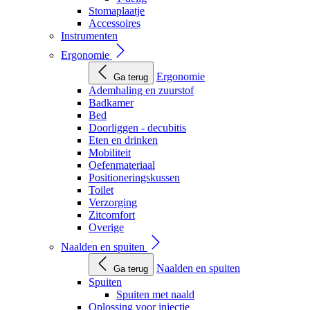
Stomaplaatje
Accessoires
Instrumenten
Ergonomie
Ergonomie
Ga terug
Ademhaling en zuurstof
Badkamer
Bed
Doorliggen - decubitis
Eten en drinken
Mobiliteit
Oefenmateriaal
Positioneringskussen
Toilet
Verzorging
Zitcomfort
Overige
Naalden en spuiten
Naalden en spuiten
Ga terug
Spuiten
Spuiten met naald
Oplossing voor injectie