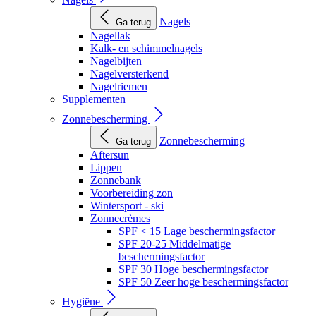
Nagels
Ga terug
Nagellak
Kalk- en schimmelnagels
Nagelbijten
Nagelversterkend
Nagelriemen
Supplementen
Zonnebescherming
Zonnebescherming
Ga terug
Aftersun
Lippen
Zonnebank
Voorbereiding zon
Wintersport - ski
Zonnecrèmes
SPF < 15 Lage beschermingsfactor
SPF 20-25 Middelmatige
beschermingsfactor
SPF 30 Hoge beschermingsfactor
SPF 50 Zeer hoge beschermingsfactor
Hygiëne