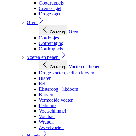
Oogdruppels
Creme - gel
Droge ogen
Oren
Oren
Ga terug
Oordopjes
Oorreiniging
Oordruppels
Voeten en benen
Voeten en benen
Ga terug
Droge voeten, eelt en kloven
Blaren
Eelt
Eksteroog - likdoorn
Kloven
Vermoeide voeten
Pedicure
Voetschimmel
Voetbad
Wratten
Zweetvoeten
Nagels