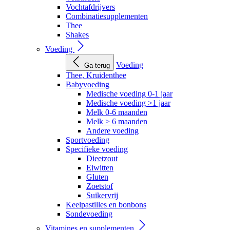
Vochtafdrijvers
Combinatiesupplementen
Thee
Shakes
Voeding
Voeding
Ga terug
Thee, Kruidenthee
Babyvoeding
Medische voeding 0-1 jaar
Medische voeding >1 jaar
Melk 0-6 maanden
Melk > 6 maanden
Andere voeding
Sportvoeding
Specifieke voeding
Dieetzout
Eiwitten
Gluten
Zoetstof
Suikervrij
Keelpastilles en bonbons
Sondevoeding
Vitamines en supplementen