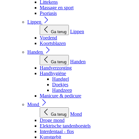
Littekens
Massage en sport
Psoriasis
Lippen
Lippen
Ga terug
Voedend
Koortsblazen
Handen
Handen
Ga terug
Handverzorging
Handhygiëne
Handgel
Doekjes
Handzeep
Manicure & pedicure
Mond
Mond
Ga terug
Droge mond
Elektrische tandenborstels
Interdentaal - flos
Kunstgebit