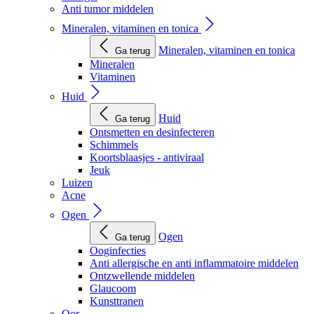
Anti tumor middelen
Mineralen, vitaminen en tonica
Mineralen, vitaminen en tonica
Ga terug
Mineralen
Vitaminen
Huid
Huid
Ga terug
Ontsmetten en desinfecteren
Schimmels
Koortsblaasjes - antiviraal
Jeuk
Luizen
Acne
Ogen
Ogen
Ga terug
Ooginfecties
Anti allergische en anti inflammatoire middelen
Ontzwellende middelen
Glaucoom
Kunsttranen
Oor