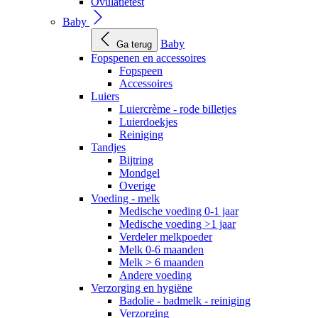
Ovulatietest
Baby
Baby
Ga terug
Fopspenen en accessoires
Fopspeen
Accessoires
Luiers
Luiercrème - rode billetjes
Luierdoekjes
Reiniging
Tandjes
Bijtring
Mondgel
Overige
Voeding - melk
Medische voeding 0-1 jaar
Medische voeding >1 jaar
Verdeler melkpoeder
Melk 0-6 maanden
Melk > 6 maanden
Andere voeding
Verzorging en hygiëne
Badolie - badmelk - reiniging
Verzorging