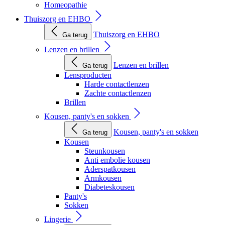
Homeopathie
Thuiszorg en EHBO
Thuiszorg en EHBO
Ga terug
Lenzen en brillen
Lenzen en brillen
Ga terug
Lensproducten
Harde contactlenzen
Zachte contactlenzen
Brillen
Kousen, panty's en sokken
Kousen, panty's en sokken
Ga terug
Kousen
Steunkousen
Anti embolie kousen
Aderspatkousen
Armkousen
Diabeteskousen
Panty's
Sokken
Lingerie