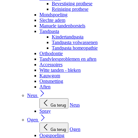
Bevestiging prothese
Reiniging prothese
Mondspoeling
Slechte adem
Manuele tandenborstels
Tandpasta
Kindertandpasta
Tandpasta volwassenen
Tandpasta homeopathie
Orthodontie
Tandvleesproblemen en aften
Accessoires
Witte tanden - bleken
Kauwgom
Ontsmetting
Aften
Neus
Neus
Ga terug
Spray
Ogen
Ogen
Ga terug
Oogspoeling