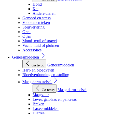
Hond
Kat
Andere dieren
Gemoed en stress
Vlooien en teken
Spijsvertering
Oren
Ogen
Mond, muil of snavel
Vacht, huid of pluimen
Accessoires
Geneesmiddelen
Geneesmiddelen
Ga terug
Hart- en bloedvaten
Bloedverdunning en -stolling
Maag darm stelsel
Maag darm stelsel
Ga terug
Maagzuur
Lever, galblaas en pancreas
Braken
Laxeermiddelen
Diarree