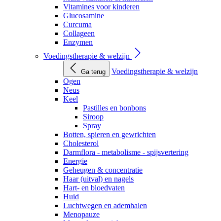
Vitamines voor kinderen
Glucosamine
Curcuma
Collageen
Enzymen
Voedingstherapie & welzijn
Voedingstherapie & welzijn
Ga terug
Ogen
Neus
Keel
Pastilles en bonbons
Siroop
Spray
Botten, spieren en gewrichten
Cholesterol
Darmflora - metabolisme - spijsvertering
Energie
Geheugen & concentratie
Haar (uitval) en nagels
Hart- en bloedvaten
Huid
Luchtwegen en ademhalen
Menopauze