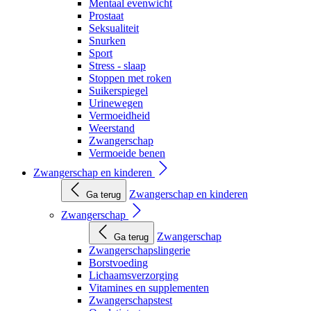
Mentaal evenwicht
Prostaat
Seksualiteit
Snurken
Sport
Stress - slaap
Stoppen met roken
Suikerspiegel
Urinewegen
Vermoeidheid
Weerstand
Zwangerschap
Vermoeide benen
Zwangerschap en kinderen
Zwangerschap en kinderen
Ga terug
Zwangerschap
Zwangerschap
Ga terug
Zwangerschapslingerie
Borstvoeding
Lichaamsverzorging
Vitamines en supplementen
Zwangerschapstest