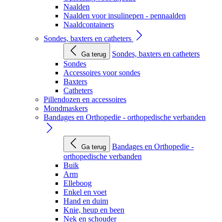
Naalden
Naalden voor insulinepen - pennaalden
Naaldcontainers
Sondes, baxters en catheters
Sondes, baxters en catheters
Ga terug
Sondes
Accessoires voor sondes
Baxters
Catheters
Pillendozen en accessoires
Mondmaskers
Bandages en Orthopedie - orthopedische verbanden
Bandages en Orthopedie -
Ga terug
orthopedische verbanden
Buik
Arm
Elleboog
Enkel en voet
Hand en duim
Knie, heup en been
Nek en schouder