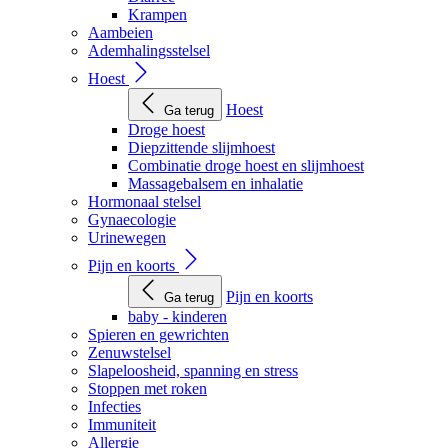
Krampen
Aambeien
Ademhalingsstelsel
Hoest
Hoest
Ga terug
Droge hoest
Diepzittende slijmhoest
Combinatie droge hoest en slijmhoest
Massagebalsem en inhalatie
Hormonaal stelsel
Gynaecologie
Urinewegen
Pijn en koorts
Pijn en koorts
Ga terug
baby - kinderen
Spieren en gewrichten
Zenuwstelsel
Slapeloosheid, spanning en stress
Stoppen met roken
Infecties
Immuniteit
Allergie