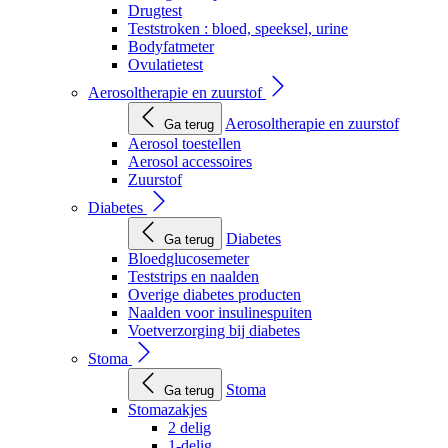
Drugtest
Teststroken : bloed, speeksel, urine
Bodyfatmeter
Ovulatietest
Aerosoltherapie en zuurstof
Aerosoltherapie en zuurstof
Ga terug
Aerosol toestellen
Aerosol accessoires
Zuurstof
Diabetes
Diabetes
Ga terug
Bloedglucosemeter
Teststrips en naalden
Overige diabetes producten
Naalden voor insulinespuiten
Voetverzorging bij diabetes
Stoma
Stoma
Ga terug
Stomazakjes
2 delig
1-delig