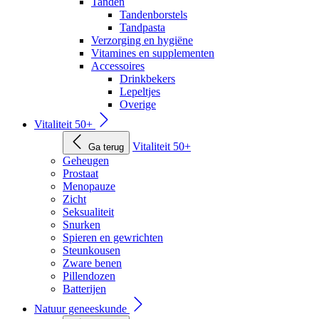
Tanden
Tandenborstels
Tandpasta
Verzorging en hygiëne
Vitamines en supplementen
Accessoires
Drinkbekers
Lepeltjes
Overige
Vitaliteit 50+
Vitaliteit 50+
Ga terug
Geheugen
Prostaat
Menopauze
Zicht
Seksualiteit
Snurken
Spieren en gewrichten
Steunkousen
Zware benen
Pillendozen
Batterijen
Natuur geneeskunde