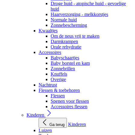
Droge huid - atopische huid - gevoelige
huid
Haarverzorging - melkkorstjes
Normale huid
Zonnebescherming
Kwaaltjes
Om de neus vrij te maken
Darmkrampen
Orale rehydratie
Accessoires
Babyschaartjes
Baby borstel en kam
Zonnebrillen
Knuffels
Overige
Nachtrust
Flessen & toebehoren
Flessen
Spenen voor flessen
Accessoires flessen
Kinderen
Kinderen
Ga terug
Luizen