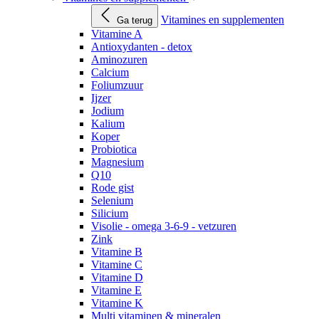
Vitamines en supplementen
Ga terug
Vitamine A
Antioxydanten - detox
Aminozuren
Calcium
Foliumzuur
Ijzer
Jodium
Kalium
Koper
Probiotica
Magnesium
Q10
Rode gist
Selenium
Silicium
Visolie - omega 3-6-9 - vetzuren
Zink
Vitamine B
Vitamine C
Vitamine D
Vitamine E
Vitamine K
Multi vitaminen & mineralen