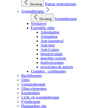
Natuur geneeskunde
Ga terug
Aromatherapie
Aromatherapie
Ga terug
Verstuiver
Essentiële oliën
Ademhaling
Afslanking
Anti-haaruitval
Anti-beet
Anti-Luizen
bloedcirculatie
dagelijks welzijn
huidverzorging
gewrichten & spieren
Complex - combinaties
Bachbloesem
Oliën
Gemmotherapie
Oligo-elementen
Kruidenthee
Licht- en warmtetherapie
Fytotherapie
Plantaardige olie