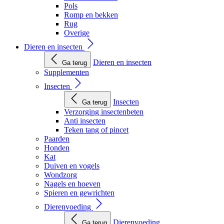
Pols
Romp en bekken
Rug
Overige
Dieren en insecten
Dieren en insecten
Ga terug
Supplementen
Insecten
Insecten
Ga terug
Verzorging insectenbeten
Anti insecten
Teken tang of pincet
Paarden
Honden
Kat
Duiven en vogels
Wondzorg
Nagels en hoeven
Spieren en gewrichten
Dierenvoeding
Dierenvoeding
Ga terug