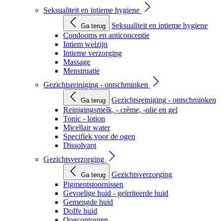
Seksualiteit en intieme hygiene
Seksualiteit en intieme hygiene
Ga terug
Condooms en anticonceptie
Intiem welzijn
Intieme verzorging
Massage
Menstruatie
Gezichtsreiniging - ontschminken
Gezichtsreiniging - ontschminken
Ga terug
Reinigingsmelk, - crème, -olie en gel
Tonic - lotion
Micellair water
Specifiek voor de ogen
Dissolvant
Gezichtsverzorging
Gezichtsverzorging
Ga terug
Pigmentstoornissen
Gevoelige huid - geïrriteerde huid
Gemengde huid
Doffe huid
Oogcontouren