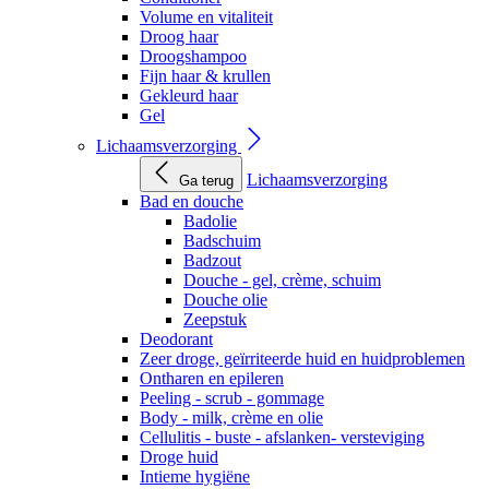
Volume en vitaliteit
Droog haar
Droogshampoo
Fijn haar & krullen
Gekleurd haar
Gel
Lichaamsverzorging
Lichaamsverzorging
Ga terug
Bad en douche
Badolie
Badschuim
Badzout
Douche - gel, crème, schuim
Douche olie
Zeepstuk
Deodorant
Zeer droge, geïrriteerde huid en huidproblemen
Ontharen en epileren
Peeling - scrub - gommage
Body - milk, crème en olie
Cellulitis - buste - afslanken- versteviging
Droge huid
Intieme hygiëne