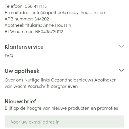
Telefoon:
056 41 11 13
E-mailadres:
info@
apotheekcossey-houssin.com
APB nummer:
344202
Apotheek titularis:
Anne Houssin
BTW nummer:
BE0438720112
Klantenservice
FAQ
Uw apotheek
Over ons
Nuttige links
Gezondheidsnieuws
Apotheker
van wacht
Voorschrift
Zorgtarieven
Nieuwsbrief
Blijf op de hoogte van nieuwe producten en promoties
E-mail adres