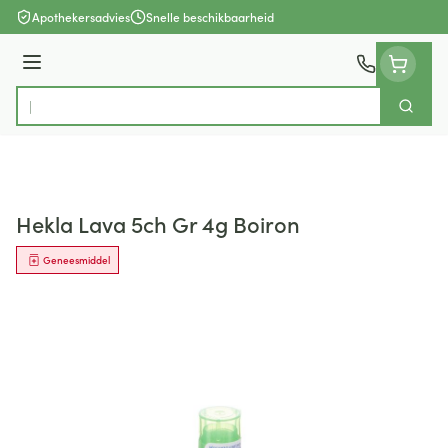
Ga naar de inhoud
Apothekersadvies
Snelle beschikbaarheid
Menu
Zoek
Product, merk, categorie...
Hekla Lava 5ch Gr 4g Boiron
Geneesmiddel