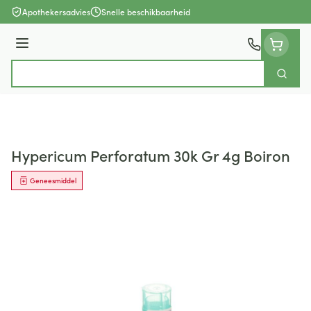
Ga naar de inhoud
Apothekersadvies
Snelle beschikbaarheid
Menu
Zoek
Product, merk, categorie...
Hypericum Perforatum 30k Gr 4g Boiron
Geneesmiddel