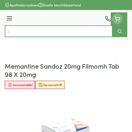
Ga naar de inhoud
Apothekersadvies
Snelle beschikbaarheid
Menu
Zoek
Product, merk, categorie...
Memantine Sandoz 20mg Filmomh Tab
98 X 20mg
Geneesmiddel
Op voorschrift