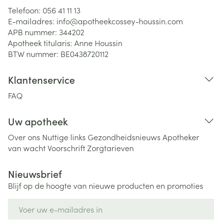
Telefoon:
056 41 11 13
E-mailadres:
info@
apotheekcossey-houssin.com
APB nummer:
344202
Apotheek titularis:
Anne Houssin
BTW nummer:
BE0438720112
Klantenservice
FAQ
Uw apotheek
Over ons
Nuttige links
Gezondheidsnieuws
Apotheker
van wacht
Voorschrift
Zorgtarieven
Nieuwsbrief
Blijf op de hoogte van nieuwe producten en promoties
E-mail adres