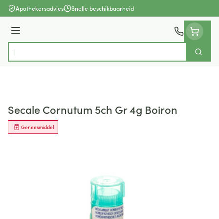
Ga naar de inhoud
Apothekersadvies
Snelle beschikbaarheid
Menu
Zoek
Product, merk, categorie...
Secale Cornutum 5ch Gr 4g Boiron
Geneesmiddel