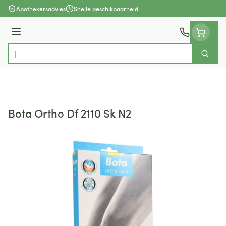
Ga naar de inhoud
Apothekersadvies
Snelle beschikbaarheid
Menu
Zoek
Product, merk, categorie...
Bota Ortho Df 2110 Sk N2