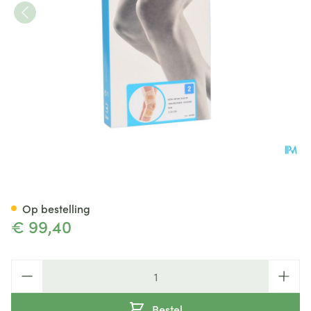
Bota Ortho Df 2110 Sk N2
Op bestelling
€ 99,40
Aantal
Bestel