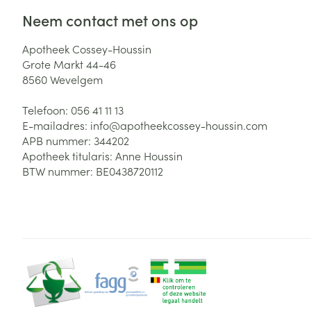
Neem contact met ons op
Zuurstof
Eelt
Eksteroog - lik
Apotheek Cossey-Houssin
Ademhalingsste
Grote Markt 44-46
Toon meer
8560
Wevelgem
Spieren en gew
Telefoon:
056 41 11 13
E-mailadres:
info@
apotheekcossey-houssin.com
Specifiek voor
APB nummer:
344202
Naalden en spu
Apotheek titularis:
Anne Houssin
Lichaamsverzo
Infecties
BTW nummer:
BE0438720112
Spuiten
Deodorant
Oplossing voor 
Gezichtsverzor
Naalden
Luizen
Naalden voor i
pennaalden
Diagnostica
Toon meer