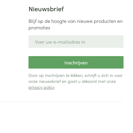
Bed
Nieuwsbrief
ng zon
Doorliggen - decubitis
Blijf op de hoogte van nieuwe producten en
Toon meer
ie
Urinewegen
promoties
E-mail adres
id, spanning
Stoppen met roken
 en intieme
Gezichtsreiniging -
ontschminken
n Orthopedie
Instrumenten
Inschrijven
sche
n anticonceptie
Reinigingsmelk, - crème, -
Anti tumor middelen
Door op inschrijven te klikken, schrijft u zich in voor
olie en gel
onze nieuwsbrief en gaat u akkoord met onze
jn
privacy policy
.
Tonic - lotion
zorging
Anesthesie
Micellair water
Specifiek voor de ogen
t
ie
Diverse geneesmiddelen
Toon meer