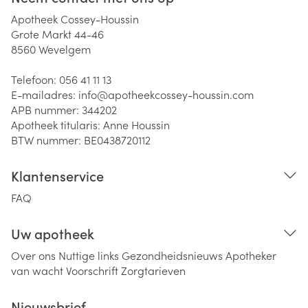
Apotheek Cossey-Houssin
Grote Markt 44-46
8560
Wevelgem
Telefoon:
056 41 11 13
E-mailadres:
info@
apotheekcossey-houssin.com
APB nummer:
344202
Apotheek titularis:
Anne Houssin
BTW nummer:
BE0438720112
Klantenservice
FAQ
Uw apotheek
Over ons
Nuttige links
Gezondheidsnieuws
Apotheker
van wacht
Voorschrift
Zorgtarieven
Nieuwsbrief