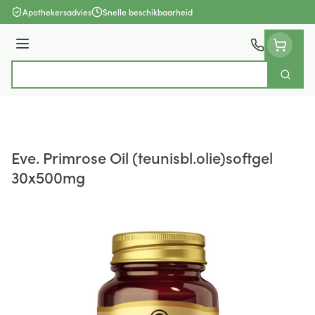
Ga naar de inhoud
Apothekersadvies
Snelle beschikbaarheid
Menu
Zoek
Product, merk, categorie...
Eve. Primrose Oil (teunisbl.olie)softgel
30x500mg