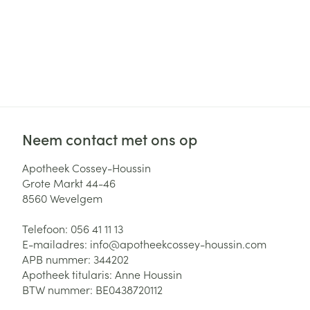
Neem contact met ons op
Apotheek Cossey-Houssin
Grote Markt 44-46
8560
Wevelgem
Telefoon:
056 41 11 13
E-mailadres:
info@
apotheekcossey-houssin.com
APB nummer:
344202
Apotheek titularis:
Anne Houssin
BTW nummer:
BE0438720112