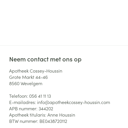
Neem contact met ons op
Apotheek Cossey-Houssin
Grote Markt 44-46
8560
Wevelgem
Telefoon:
056 41 11 13
E-mailadres:
info@
apotheekcossey-houssin.com
APB nummer:
344202
Apotheek titularis:
Anne Houssin
BTW nummer:
BE0438720112