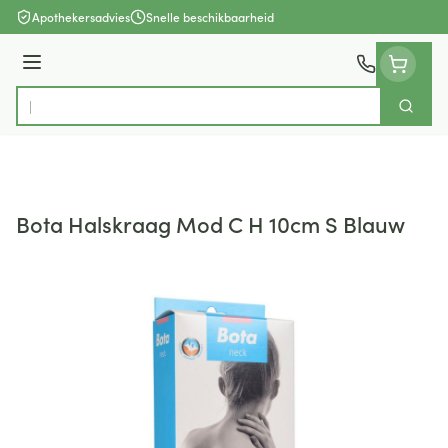
Ga naar de inhoud
Apothekersadvies
Snelle beschikbaarheid
Menu
Zoek
Product, merk, categorie...
Bota Halskraag Mod C H 10cm S Blauw