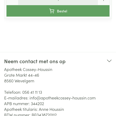
Bestel
Neem contact met ons op
Apotheek Cossey-Houssin
Grote Markt 44-46
8560
Wevelgem
Telefoon:
056 41 11 13
E-mailadres:
info@
apotheekcossey-houssin.com
APB nummer:
344202
Apotheek titularis:
Anne Houssin
BTW nummer:
BE0438720112