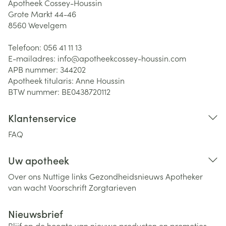
Apotheek Cossey-Houssin
Grote Markt 44-46
8560
Wevelgem
Telefoon:
056 41 11 13
E-mailadres:
info@
apotheekcossey-houssin.com
APB nummer:
344202
Apotheek titularis:
Anne Houssin
BTW nummer:
BE0438720112
Klantenservice
FAQ
Uw apotheek
Over ons
Nuttige links
Gezondheidsnieuws
Apotheker
van wacht
Voorschrift
Zorgtarieven
Nieuwsbrief
Blijf op de hoogte van nieuwe producten en promoties